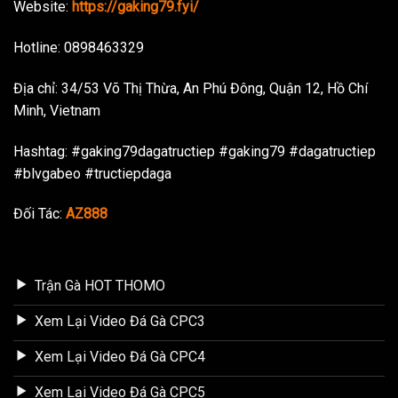
Website:
https://gaking79.fyi/
Hotline: 0898463329
Địa chỉ: 34/53 Võ Thị Thừa, An Phú Đông, Quận 12, Hồ Chí
Minh, Vietnam
Hashtag: #gaking79dagatructiep #gaking79 #dagatructiep
#blvgabeo #tructiepdaga
Đối Tác:
AZ888
Trận Gà HOT THOMO
Xem Lại Video Đá Gà CPC3
Xem Lại Video Đá Gà CPC4
Xem Lại Video Đá Gà CPC5