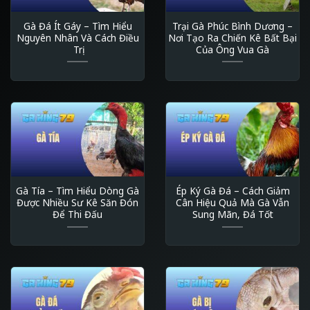
Gà Đá Ít Gáy – Tìm Hiểu
Trại Gà Phúc Bình Dương –
Nguyên Nhân Và Cách Điều
Nơi Tạo Ra Chiến Kê Bất Bại
Trị
Của Ông Vua Gà
Gà Tía – Tìm Hiểu Dòng Gà
Ép Ký Gà Đá – Cách Giảm
Được Nhiều Sư Kê Săn Đón
Cân Hiệu Quả Mà Gà Vẫn
Để Thi Đấu
Sung Mãn, Đá Tốt