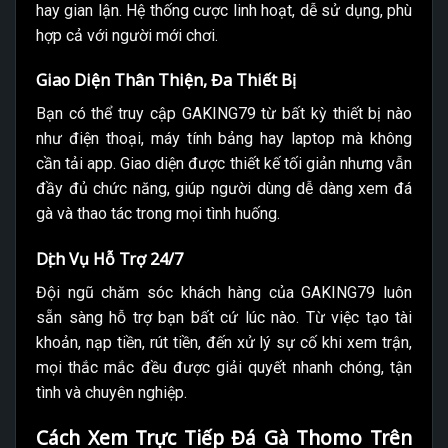
hay gian lận. Hệ thống cược linh hoạt, dễ sử dụng, phù
hợp cả với người mới chơi.
Giao Diện Thân Thiện, Đa Thiết Bị
Bạn có thể truy cập GAKING79 từ bất kỳ thiết bị nào
như điện thoại, máy tính bảng hay laptop mà không
cần tải app. Giao diện được thiết kế tối giản nhưng vẫn
đầy đủ chức năng, giúp người dùng dễ dàng xem đá
gà và thao tác trong mọi tình huống.
Dịch Vụ Hỗ Trợ 24/7
Đội ngũ chăm sóc khách hàng của GAKING79 luôn
sẵn sàng hỗ trợ bạn bất cứ lúc nào. Từ việc tạo tài
khoản, nạp tiền, rút tiền, đến xử lý sự cố khi xem trận,
mọi thắc mắc đều được giải quyết nhanh chóng, tận
tình và chuyên nghiệp.
Cách Xem Trực Tiếp Đá Gà Thomo Trên