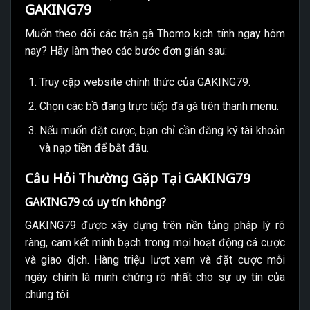
GAKING79
Muốn theo dõi các trận gà Thomo kịch tính ngay hôm
nay? Hãy làm theo các bước đơn giản sau:
Truy cập website chính thức của GAKING79.
Chọn các bồ đang trực tiếp đá gà trên thanh menu.
Nếu muốn đặt cược, bạn chỉ cần đăng ký tài khoản
và nạp tiền để bắt đầu.
Câu Hỏi Thường Gặp Tại GAKING79
GAKING79 có uy tín không?
GAKING79 được xây dựng trên nền tảng pháp lý rõ
ràng, cam kết minh bạch trong mọi hoạt động cá cược
và giao dịch. Hàng triệu lượt xem và đặt cược mỗi
ngày chính là minh chứng rõ nhất cho sự uy tín của
chúng tôi.