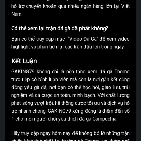
hỗ trợ chuyển khoản qua nhiều ngân hàng lớn tại Việt
Nam.
Có thể xem lại trận đá gà đã phát không?
Bạn có thể truy cập mục “Video Đá Gà” để xem video
highlight và phân tích lại các trận đấu lớn trong ngày.
Kết Luận
GAKING79 không chỉ là nền tảng xem đá gà Thomo
trực tiếp có bình luận viên mà còn là nơi gắn kết cộng
đồng yêu gà đá, nơi bạn có thể học hỏi, giao lưu, trải
nghiệm và cá cược an toàn, minh bạch. Với chất lượng
phát sóng vượt trội, hệ thống cược tối ưu và dịch vụ hỗ
trợ nhanh chóng, GAKING79 xứng đáng là điểm đến số
1 cho mọi người chơi yêu thích đá gà Campuchia.
Hãy truy cập ngay hôm nay để không bỏ lỡ những trận