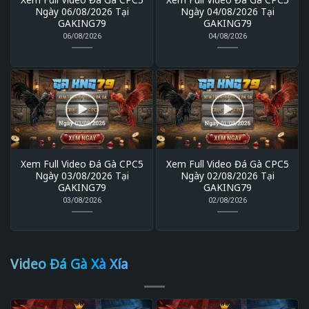
Ngày 06/08/2026 Tại
Ngày 04/08/2026 Tại
GAKING79
GAKING79
06/08/2026
04/08/2026
Xem Full Video Đá Gà CPC5
Xem Full Video Đá Gà CPC5
Ngày 03/08/2026 Tại
Ngày 02/08/2026 Tại
GAKING79
GAKING79
03/08/2026
02/08/2026
Video Đá Gà Xà Xía