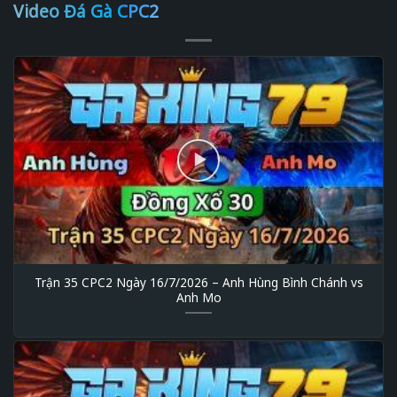
Video Đá Gà CPC2
Trận 35 CPC2 Ngày 16/7/2026 – Anh Hùng Bình Chánh vs
Anh Mo