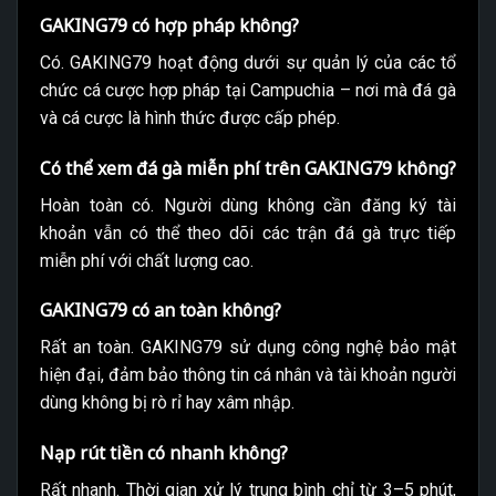
GAKING79 có hợp pháp không?
Có. GAKING79 hoạt động dưới sự quản lý của các tổ
chức cá cược hợp pháp tại Campuchia – nơi mà đá gà
và cá cược là hình thức được cấp phép.
Có thể xem đá gà miễn phí trên GAKING79 không?
Hoàn toàn có. Người dùng không cần đăng ký tài
khoản vẫn có thể theo dõi các trận đá gà trực tiếp
miễn phí với chất lượng cao.
GAKING79 có an toàn không?
Rất an toàn. GAKING79 sử dụng công nghệ bảo mật
hiện đại, đảm bảo thông tin cá nhân và tài khoản người
dùng không bị rò rỉ hay xâm nhập.
Nạp rút tiền có nhanh không?
Rất nhanh. Thời gian xử lý trung bình chỉ từ 3–5 phút,