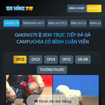
ĐĂNG NHẬP
ĐĂNG KÝ
GAKING79
TRẬN ĐẤU HOT
XEM LẠI CPC2
XEM LẠI C3
XEM LẠI C
GAKING79
🎖️
XEM TRỰC TIẾP ĐÁ GÀ
CAMPUCHIA CÓ BÌNH LUẬN VIÊN
CPC2
CPC3
CPC4
CPC5
XÀ XÍA
THƯỜNG PHƯỚC