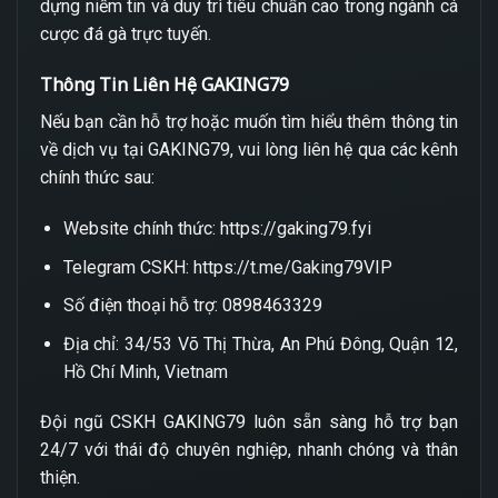
dựng niềm tin và duy trì tiêu chuẩn cao trong ngành cá
cược đá gà trực tuyến.
Thông Tin Liên Hệ GAKING79
Nếu bạn cần hỗ trợ hoặc muốn tìm hiểu thêm thông tin
về dịch vụ tại GAKING79, vui lòng liên hệ qua các kênh
chính thức sau:
Website chính thức:
https://gaking79.fyi
Telegram CSKH:
https://t.me/Gaking79VIP
Số điện thoại hỗ trợ: 0898463329
Địa chỉ: 34/53 Võ Thị Thừa, An Phú Đông, Quận 12,
Hồ Chí Minh, Vietnam
Đội ngũ CSKH GAKING79 luôn sẵn sàng hỗ trợ bạn
24/7 với thái độ chuyên nghiệp, nhanh chóng và thân
thiện.