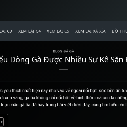
LẠI C3
XEM LẠI C4
XEM LẠI C5
XEM LẠI XÀ XÍA
BỒ TH
BLOG ĐÁ GÀ
iểu Dòng Gà Được Nhiều Sư Kê Săn
yêu thích nhất hiện nay nhờ vào vẻ ngoài nổi bật, sức bền ấn tượ
 xen vàng, gà tía không chỉ nổi bật về hình thức mà còn là những
oại chân gà tía đá hay trong bài viết dưới đây, cùng tìm hiểu chi t