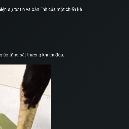
iện sự tự tin và bản lĩnh của một chiến kê
giúp tăng sát thương khi thi đấu.