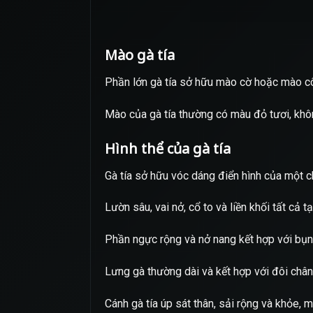
Mào gà tía
Phần lớn gà tía sở hữu mào cờ hoặc mào c
Mào của gà tía thường có màu đỏ tươi, khô
Hình thể của gà tía
Gà tía sở hữu vóc dáng điển hình của một ch
Lườn sâu, vai nở, cổ to và liền khối tất cả
Phần ngực rộng và nở nang kết hợp với bụng
Lưng gà thường dài và kết hợp với đôi chân 
Cánh gà tía úp sát thân, sải rộng và khỏe,