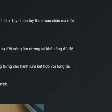
n hiểm. Tuy nhiên tùy theo màu chân mà mỗi
ủy, sự đối xứng âm dương và khả năng đá độ
g trưng cho hành Kim kết hợp với lông tía
minh.