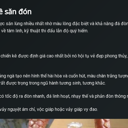
kê săn đón
ược săn lùng nhiều nhất nhờ màu lông đặc biệt và khả năng đá đò
 về tâm linh, kỹ thuật thi đấu lẫn độ quý hiếm.
h chiến kê được định giá cao nhất bởi nó hội tụ vẻ đẹp phong th
rắng ngà tạo nên hình thể hài hòa và cuốn hút, màu chân trắng tượn
 rất được trọng trong ngũ hành tương sinh, tương khắc.
 có tốc độ ra đòn nhanh, đá linh hoạt, nhạy thế và phản đòn thông 
vảy nguyệt ám chỉ, vộc giáp hoặc vảy giáp vy đao.