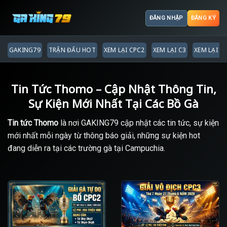
ĐĂNG NHẬP
ĐĂNG KÝ
GAKING79
TRẬN ĐẤU HOT
XEM LẠI CPC2
XEM LẠI C3
XEM LẠI C
Tin Tức Thomo – Cập Nhật Thông Tin,
Sự Kiện Mới Nhất Tại Các Bồ Gà
Tin tức Thomo
là nơi GAKING79 cập nhật các tin tức, sự kiện
mới nhất mỗi ngày từ thông báo giải, những sự kiện hot
đang diễn ra tại các trường gà tại Campuchia.