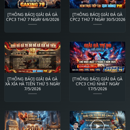
[THÔNG BÁO] GIẢI ĐÁ GÀ
[THÔNG BÁO] GIẢI ĐÁ GÀ
CPC3 THỨ 7 NGÀY 6/6/2026
CPC2 THỨ 7 NGÀY 30/5/2026
[THÔNG BÁO] GIẢI ĐÁ GÀ
[THÔNG BÁO] GIẢI ĐÁ GÀ
XÀ XÍA HÀ TIÊN THỨ 5 NGÀY
CPC3 CHỦ NHẬT NGÀY
7/5/2026
17/5/2026