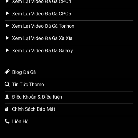
Xem Lại Video Đá Gà CPC4
Xem Lại Video Đá Gà CPC5
Xem Lại Video Đá Gà Tonhon
Xem Lại Video Đá Gà Xà Xía
Xem Lại Video Đá Gà Galaxy
Blog Đá Gà
Tin Tức Thomo
Điều Khoản & Điều Kiện
Chính Sách Bảo Mật
Liên Hệ