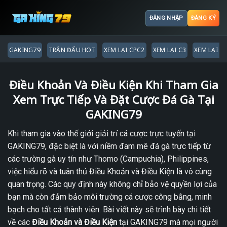
ĐĂNG NHẬP
ĐĂNG KÝ
GAKING79
TRẬN ĐẤU HOT
XEM LẠI CPC2
XEM LẠI C3
XEM LẠI C
Điều Khoản Và Điều Kiện Khi Tham Gia
Xem Trực Tiếp Và Đặt Cược Đá Gà Tại
GAKING79
Khi tham gia vào thế giới giải trí cá cược trực tuyến tại
GAKING79, đặc biệt là với niềm đam mê đá gà trực tiếp từ
các trường gà uy tín như Thomo (Campuchia), Philippines,
việc hiểu rõ và tuân thủ Điều Khoản và Điều Kiện là vô cùng
quan trọng. Các quy định này không chỉ bảo vệ quyền lợi của
bạn mà còn đảm bảo môi trường cá cược công bằng, minh
bạch cho tất cả thành viên. Bài viết này sẽ trình bày chi tiết
về các
Điều Khoản và Điều Kiện
tại GAKING79 mà mọi người