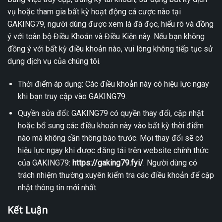
vụ hoặc tham gia bất kỳ hoạt động cá cược nào tại
GAKING79, người dùng được xem là đã đọc, hiểu rõ và đồng
ý với toàn bộ Điều Khoản và Điều Kiện này. Nếu bạn không
đồng ý với bất kỳ điều khoản nào, vui lòng không tiếp tục sử
dụng dịch vụ của chúng tôi.
Thời điểm áp dụng: Các điều khoản này có hiệu lực ngay
khi bạn truy cập vào GAKING79.
Quyền sửa đổi: GAKING79 có quyền thay đổi, cập nhật
hoặc bổ sung các điều khoản này vào bất kỳ thời điểm
nào mà không cần thông báo trước. Mọi thay đổi sẽ có
hiệu lực ngay khi được đăng tải trên website chính thức
của GAKING79:
https://gaking79.fyi/
. Người dùng có
trách nhiệm thường xuyên kiểm tra các điều khoản để cập
nhật thông tin mới nhất.
Kết Luận