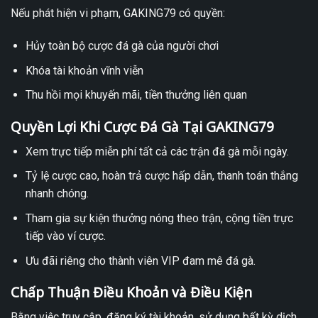
Nếu phát hiện vi phạm, GAKING79 có quyền:
Hủy toàn bộ cược đá gà của người chơi
Khóa tài khoản vĩnh viễn
Thu hồi mọi khuyến mãi, tiền thưởng liên quan
Quyền Lợi Khi Cược Đá Gà Tại GAKING79
Xem trực tiếp miễn phí tất cả các trận đá gà mỗi ngày.
Tỷ lệ cược cao, hoàn trả cược hấp dẫn, thanh toán thắng
nhanh chóng.
Tham gia sự kiện thưởng nóng theo trận, cộng tiền trực
tiếp vào ví cược.
Ưu đãi riêng cho thành viên VIP đam mê đá gà.
Chấp Thuận Điều Khoản và Điều Kiện
Bằng việc truy cập, đăng ký tài khoản, sử dụng bất kỳ dịch