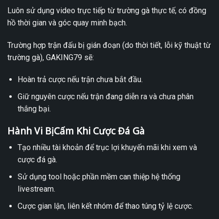
Luôn sử dụng video trực tiếp từ trường gà thực tế, có đồng
hồ thời gian và góc quay minh bạch.
Trường hợp trận đấu bị gián đoạn (do thời tiết, lỗi kỹ thuật từ
trường gà), GAKING79 sẽ:
Hoàn trả cược nếu trận chưa bắt đầu.
Giữ nguyên cược nếu trận đang diễn ra và chưa phân
thắng bại.
Hành Vi Bị Cấm Khi Cược Đá Gà
Tạo nhiều tài khoản để trục lợi khuyến mãi khi xem và
cược đá gà.
Sử dụng tool hoặc phần mềm can thiệp hệ thống
livestream.
Cược gian lận, liên kết nhóm để thao túng tỷ lệ cược.