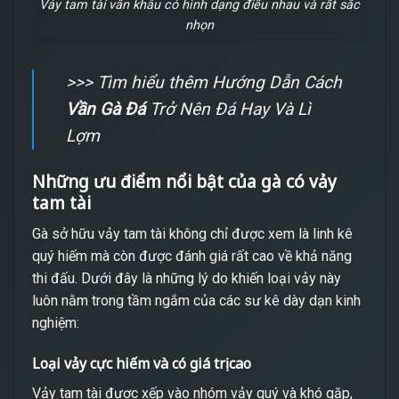
Vảy tam tài vấn khâu có hình dạng điều nhau và rất sắc
nhọn
>>> Tìm hiểu thêm Hướng Dẫn Cách
Vần Gà Đá
Trở Nên Đá Hay Và Lì
Lợm
Những ưu điểm nổi bật của gà có vảy
tam tài
Gà sở hữu vảy tam tài không chỉ được xem là linh kê
quý hiếm mà còn được đánh giá rất cao về khả năng
thi đấu. Dưới đây là những lý do khiến loại vảy này
luôn nằm trong tầm ngắm của các sư kê dày dạn kinh
nghiệm:
Loại vảy cực hiếm và có giá trị cao
Vảy tam tài được xếp vào nhóm vảy quý và khó gặp,