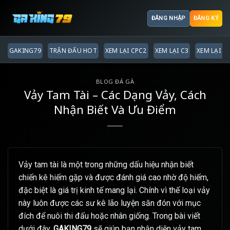
ĐĂNG NHẬP
ĐĂNG KÝ
GAKING79
TRẬN ĐẤU HOT
XEM LẠI CPC2
XEM LẠI C3
XEM LẠI C
BLOG ĐÁ GÀ
Vảy Tam Tài – Các Dạng Vảy, Cách
Nhận Biết Và Ưu Điểm
Vảy tam tài là một trong những dấu hiệu nhận biết
chiến kê hiếm gặp và được đánh giá cao nhờ độ hiếm,
đặc biệt là giá trị kinh tế mang lại. Chính vì thế loại vảy
này luôn được các sư kê lão luyện săn đón với mục
đích để nuôi thi đấu hoặc nhân giống. Trong bài viết
dưới đây,
GAKING79
sẽ giúp bạn nhận diện vảy tam