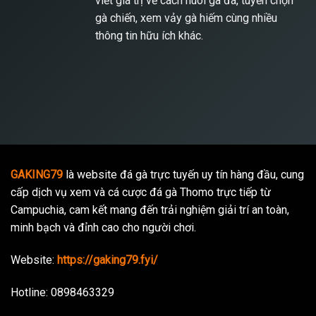
viết giá trị về cách nuôi gà đá, tuyển chọn
gà chiến, xem vảy gà hiếm cùng nhiều
thông tin hữu ích khác.
GAKING79
là website đá gà trực tuyến uy tín hàng đầu, cung
cấp dịch vụ xem và cá cược đá gà Thomo trực tiếp từ
Campuchia, cam kết mang đến trải nghiệm giải trí an toàn,
minh bạch và đỉnh cao cho người chơi.
Website:
https://gaking79.fyi/
Hotline: 0898463329