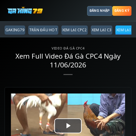
ĐĂNG NHẬP
ĐĂNG KÝ
GAKING79
TRẬN ĐẤU HOT
XEM LẠI CPC2
XEM LẠI C3
XEM LẠI C
VIDEO ĐÁ GÀ CPC4
Xem Full Video Đá Gà CPC4 Ngày
11/06/2026