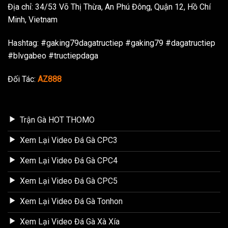
Địa chỉ: 34/53 Võ Thị Thừa, An Phú Đông, Quận 12, Hồ Chí
Minh, Vietnam
Hashtag: #gaking79dagatructiep #gaking79 #dagatructiep
#blvgabeo #tructiepdaga
Đối Tác:
AZ888
Trận Gà HOT THOMO
Xem Lại Video Đá Gà CPC3
Xem Lại Video Đá Gà CPC4
Xem Lại Video Đá Gà CPC5
Xem Lại Video Đá Gà Tonhon
Xem Lại Video Đá Gà Xà Xía