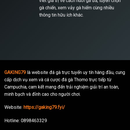
viết giá trị về cách nuôi gà đá, tuyển chọn
gà chiến, xem vảy gà hiếm cùng nhiều
thông tin hữu ích khác.
GAKING79
là website đá gà trực tuyến uy tín hàng đầu, cung
cấp dịch vụ xem và cá cược đá gà Thomo trực tiếp từ
Campuchia, cam kết mang đến trải nghiệm giải trí an toàn,
minh bạch và đỉnh cao cho người chơi.
Website:
https://gaking79.fyi/
Hotline: 0898463329