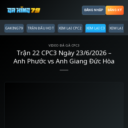
ĐĂNG NHẬP
ĐĂNG KÝ
GAKING79
TRẬN ĐẤU HOT
XEM LẠI CPC2
XEM LẠI C3
XEM LẠI C
VIDEO ĐÁ GÀ CPC3
Trận 22 CPC3 Ngày 23/6/2026 –
Anh Phước vs Anh Giang Đức Hòa