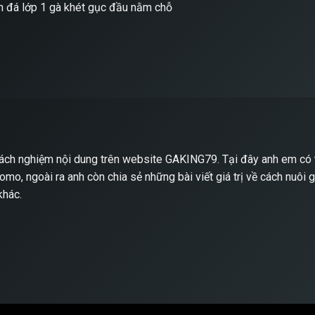
n đá lớp 1 gà khét gục đầu nằm chỗ
rách nghiệm nội dung trên website
GAKING79
. Tại đây anh em có 
omo, ngoài ra anh còn chia sẻ những bài viết giá trị về cách nuôi 
khác.