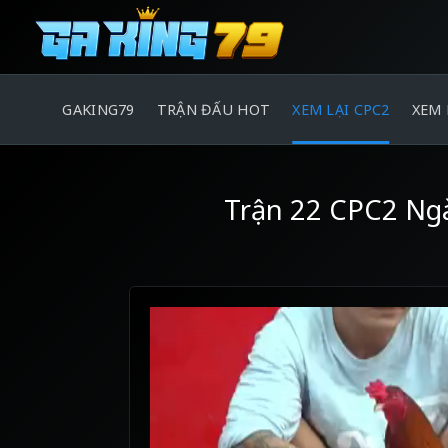
GAKING79
TRẬN ĐẤU HOT
XEM LẠI CPC2
XEM 
Trận 22 CPC2 Ngà