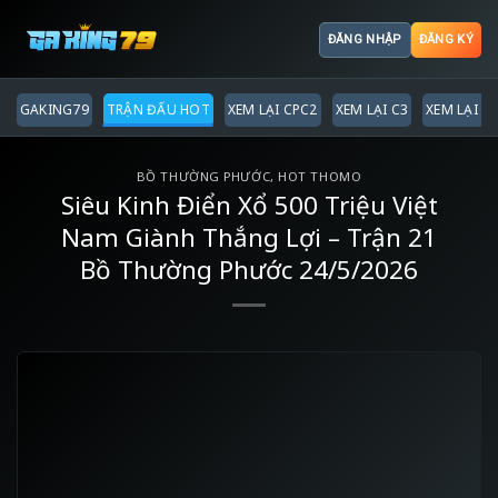
ĐĂNG NHẬP
ĐĂNG KÝ
GAKING79
TRẬN ĐẤU HOT
XEM LẠI CPC2
XEM LẠI C3
XEM LẠI C
BỒ THƯỜNG PHƯỚC
,
HOT THOMO
Siêu Kinh Điển Xổ 500 Triệu Việt
Nam Giành Thắng Lợi – Trận 21
Bồ Thường Phước 24/5/2026