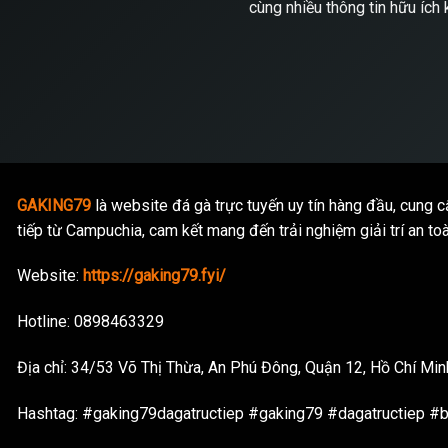
cùng nhiều thông tin hữu ích 
GAKING79
là website đá gà trực tuyến uy tín hàng đầu, cung
tiếp từ Campuchia, cam kết mang đến trải nghiệm giải trí an to
Website:
https://gaking79.fyi/
Hotline: 0898463329
Địa chỉ: 34/53 Võ Thị Thừa, An Phú Đông, Quận 12, Hồ Chí Min
Hashtag: #gaking79dagatructiep #gaking79 #dagatructiep #