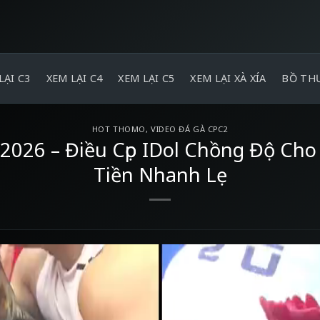
LẠI C3
XEM LẠI C4
XEM LẠI C5
XEM LẠI XÀ XÍA
BỒ TH
HOT THOMO
,
VIDEO ĐÁ GÀ CPC2
/2026 – Điều Cọp IDol Chồng Độ Ch
Tiền Nhanh Lẹ