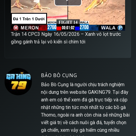
Trận 14 CPC3 Ngày 16/05/2026
– Xanh vô lọt trước
gồng gánh trả lại vô kiến sì chìm tới
BẢO BÒ CỤNG
Bảo Bò Cụng là người chịu trách nghiệm
nội dung trên website
GAKING79
. Tại đây
anh em có thể xem đá gà trực tiếp và cập
nhật những tin tức mới nhất từ các bồ gà
Thomo, ngoài ra anh còn chia sẻ những bài
viết giá trị về cách nuôi gà đá, tuyển chọn
gà chiến, xem vảy gà hiếm cùng nhiều