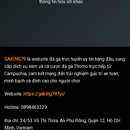
thông tin hữu ích khác.
GAKING79
là website đá gà trực tuyến uy tín hàng đầu, cung
cấp dịch vụ xem và cá cược đá gà Thomo trực tiếp từ
Campuchia, cam kết mang đến trải nghiệm giải trí an toàn,
minh bạch và đỉnh cao cho người chơi.
Website:
https://gaking79.fyi/
Hotline: 0898463329
Địa chỉ: 34/53 Võ Thị Thừa, An Phú Đông, Quận 12, Hồ Chí
Minh, Vietnam