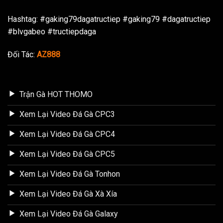
Hashtag: #gaking79dagatructiep #gaking79 #dagatructiep
#blvgabeo #tructiepdaga
Đối Tác:
AZ888
Trận Gà HOT THOMO
Xem Lại Video Đá Gà CPC3
Xem Lại Video Đá Gà CPC4
Xem Lại Video Đá Gà CPC5
Xem Lại Video Đá Gà Tonhon
Xem Lại Video Đá Gà Xà Xía
Xem Lại Video Đá Gà Galaxy