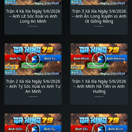
Trận 4 Xà Xía Ngày 5/6/2026
Trận 3 Xà Xía Ngày 5/6/2026
– Anh Lít Sóc Xoài vs Anh
– Anh Ân Long Xuyên vs Anh
Long An Minh
Út Giồng Riềng
Trận 2 Xà Xía Ngày 5/6/2026
Trận 1 Xà Xía Ngày 5/6/2026
– Anh Tý Sóc Xoài vs Anh Tự
– Anh Minh Hà Tiên vs Anh
An Minh
Hưởng