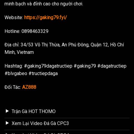
minh bạch và đỉnh cao cho người chơi.
Website:
https://gaking79.fyi/
Hotline: 0898463329
Địa chỉ: 34/53 Võ Thị Thừa, An Phú Đông, Quận 12, Hồ Chí
Minh, Vietnam
Hashtag: #gaking79dagatructiep #gaking79 #dagatructiep
#blvgabeo #tructiepdaga
Đối Tác:
AZ888
Trận Gà HOT THOMO
Xem Lại Video Đá Gà CPC3