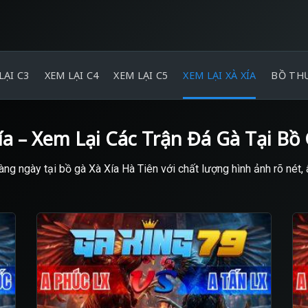
LẠI C3
XEM LẠI C4
XEM LẠI C5
XEM LẠI XÀ XÍA
BỒ TH
ía – Xem Lại Các Trận Đá Gà Tại Bồ 
àng ngày tại bồ gà Xà Xía Hà Tiên với chất lượng hình ảnh rõ nét