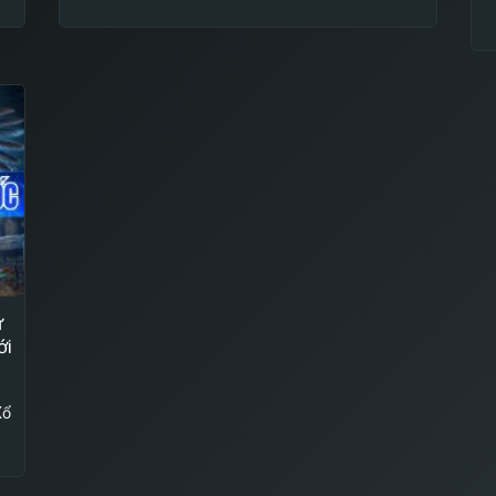
ư
ới
Xổ