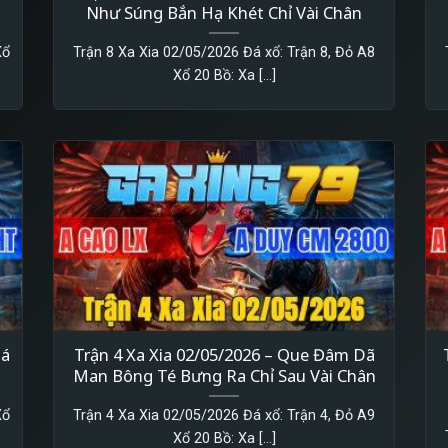
Như Súng Bắn Hạ Khét Chỉ Vài Chân
Xổ
Trận 8 Xa Xia 02/05/2026 Đá xổ: Trận 8, Đỏ A8
Xổ 20 Bồ: Xa [...]
uá
Trận 4 Xa Xia 02/05/2026 – Que Đâm Dã
Man Bông Té Bưng Ra Chỉ Sau Vài Chân
Xổ
Trận 4 Xa Xia 02/05/2026 Đá xổ: Trận 4, Đỏ A9
Xổ 20 Bồ: Xa [...]