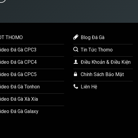
HOT THOMO
Blog Đá Gà
ideo Đá Gà CPC3
Tin Tức Thomo
ideo Đá Gà CPC4
Điều Khoản & Điều Kiện
ideo Đá Gà CPC5
Chính Sách Bảo Mật
ideo Đá Gà Tonhon
Liên Hệ
ideo Đá Gà Xà Xía
ideo Đá Gà Galaxy