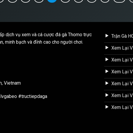
 cấp dịch vụ xem và cá cược đá gà Thomo trực
Trận Gà 
àn, minh bạch và đỉnh cao cho người chơi.
Xem Lại V
Xem Lại V
Xem Lại V
h, Vietnam
Xem Lại V
Xem Lại V
blvgabeo #tructiepdaga
Xem Lại V