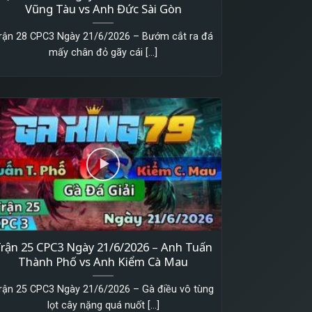
Vũng Tàu vs Anh Đức Sài Gòn
rận 28 CPC3 Ngày 21/6/2026 – Bướm cắt ra đá
mấy chân đỏ gãy cái [...]
rận 25 CPC3 Ngày 21/6/2026 – Anh Tuấn
Thành Phố vs Anh Kiểm Cà Mau
rận 25 CPC3 Ngày 21/6/2026 – Gà điều vô tùng
lọt cây nặng quá nuốt [...]