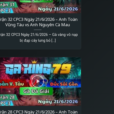
rận 32 CPC3 Ngày 21/6/2026 – Anh Toàn
Vũng Tàu vs Anh Nguyên Cà Mau
rận 32 CPC3 Ngày 21/6/2026 – Gà vàng vô nạp
bị đạp cây lưng bỏ [...]
rận 28 CPC3 Ngày 21/6/2026 – Anh Toàn