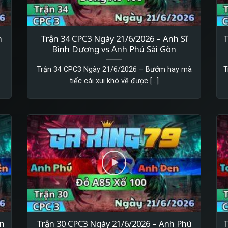
n
Trận 34 CPC3 Ngày 21/6/2026 – Anh Sĩ
T
Bình Dương vs Anh Phú Sài Gòn
Trận 34 CPC3 Ngày 21/6/2026 – Bướm hay mà
T
tiếc cái xui khó về được [...]
àn
Trận 30 CPC3 Ngày 21/6/2026 – Anh Phú
T