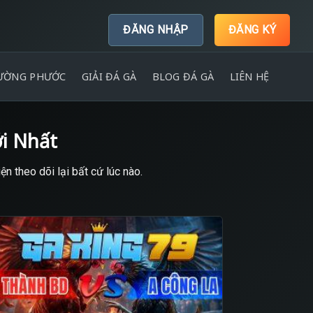
ĐĂNG NHẬP
ĐĂNG KÝ
ƯỜNG PHƯỚC
GIẢI ĐÁ GÀ
BLOG ĐÁ GÀ
LIÊN HỆ
i Nhất
n theo dõi lại bất cứ lúc nào.