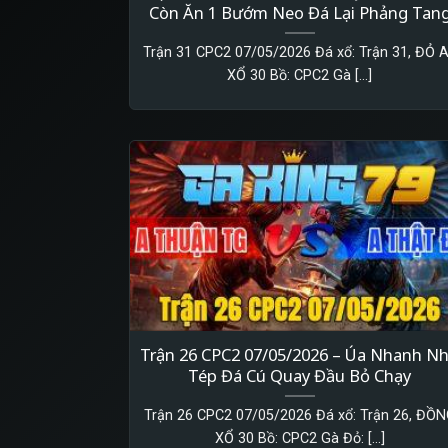
Còn Ăn 1 Bướm Neo Đá Lại Phảng Tan
Trận 31 CPC2 07/05/2026 Đá xổ: Trận 31, ĐỎ 
XỔ 30 Bồ: CPC2 Gà [...]
Trận 26 CPC2 07/05/2026 – Úa Nhanh N
Tép Đá Cú Quay Đầu Bỏ Chạy
Trận 26 CPC2 07/05/2026 Đá xổ: Trận 26, ĐỒ
XỔ 30 Bồ: CPC2 Gà Đỏ: [...]